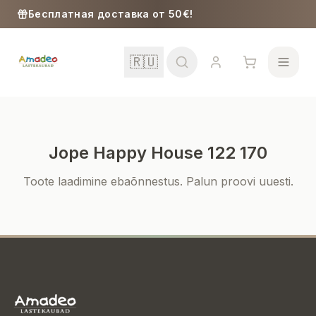
Skip to content
Бесплатная доставка от 50€!
🇷🇺
Jope Happy House 122 170
Школа
Toote laadimine ebaõnnestus. Palun proovi uuesti.
Девочки
Мальчики
Малыши