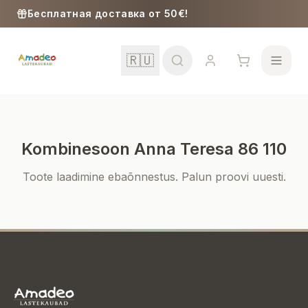
Skip to content
Бесплатная доставка от 50€!
🇷🇺
Kombinesoon Anna Teresa 86 110
Школа
Toote laadimine ebaõnnestus. Palun proovi uuesti.
Девочки
Мальчики
Малыши