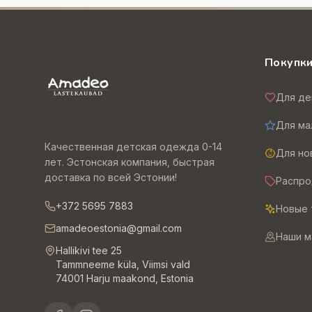
Покупк
Для де
Для ма
Качественная детская одежда 0-14
Для н
лет. Эстонская компания, быстрая
доставка по всей Эстонии!
Распр
+372 5695 7883
Новые 
amadeoestonia@gmail.com
Наши м
Hallikivi tee 25
Tammneeme küla, Viimsi vald
74001 Harju maakond, Estonia