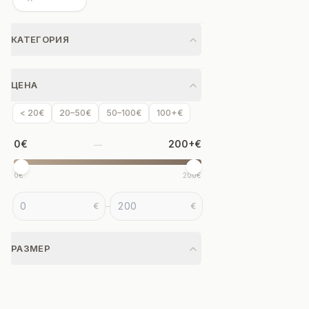
КАТЕГОРИЯ
ЦЕНА
< 20€
20–50€
50–100€
100+€
0
€
200+
€
—
0€
200€
€
–
€
РАЗМЕР