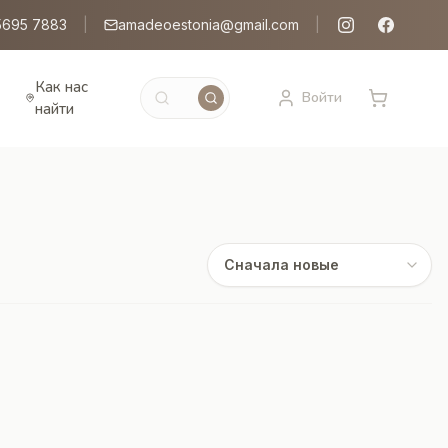
5695 7883
|
amadeoestonia@gmail.com
|
Как нас
Войти
найти