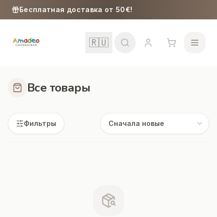
Skip to content
Бесплатная доставка от 50€!
🇷🇺
Все товары
Школа
Фильтры
Девочки
Мальчики
Малыши