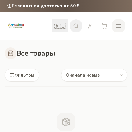
Skip to content
Бесплатная доставка от 50€!
🇷🇺
Все товары
Школа
Фильтры
Девочки
Мальчики
Малыши