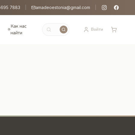
5695 7883
|
amadeoestonia@gmail.com
|
Как нас
Войти
найти