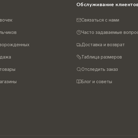
и
Обслуживание клиенто
вочек
Связаться с нами
льчиков
Часто задаваемые вопро
оворожденных
Доставка и возврат
одажа
Таблица размеров
товары
Отследить заказ
агазины
Блог и советы