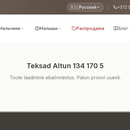
🇷🇺
Русский
|
+372 
Мальчики
Малыши
Распродажа
Блог
Teksad Altun 134 170 5
Toote laadimine ebaõnnestus. Palun proovi uuesti.