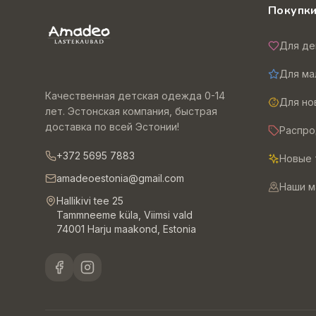
Покупк
Для де
Для ма
Качественная детская одежда 0-14
Для н
лет. Эстонская компания, быстрая
доставка по всей Эстонии!
Распр
+372 5695 7883
Новые 
amadeoestonia@gmail.com
Наши м
Hallikivi tee 25
Tammneeme küla, Viimsi vald
74001 Harju maakond, Estonia