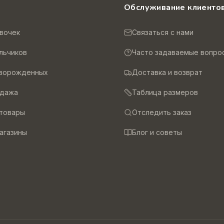
и
Обслуживание клиенто
вочек
Связаться с нами
льчиков
Часто задаваемые вопро
оворожденных
Доставка и возврат
одажа
Таблица размеров
товары
Отследить заказ
агазины
Блог и советы