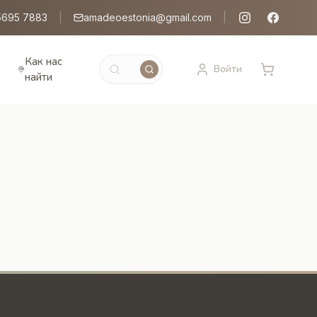
5695 7883
|
amadeoestonia@gmail.com
|
Как нас
Войти
найти