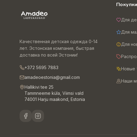
Покупк
Для де
Для ма
Качественная детская одежда 0-14
Для н
лет. Эстонская компания, быстрая
доставка по всей Эстонии!
Распр
+372 5695 7883
Новые 
amadeoestonia@gmail.com
Наши м
Hallikivi tee 25
Tammneeme küla, Viimsi vald
74001 Harju maakond, Estonia