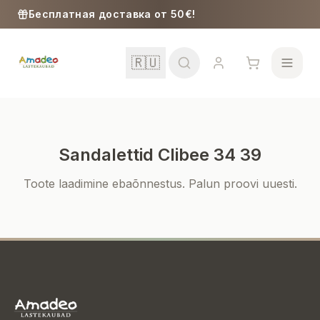
Skip to content
Бесплатная доставка от 50€!
🇷🇺
Sandalettid Clibee 34 39
Школа
Toote laadimine ebaõnnestus. Palun proovi uuesti.
Девочки
Мальчики
Малыши