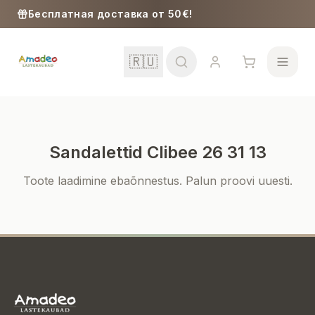
Skip to content
Бесплатная доставка от 50€!
🇷🇺
Sandalettid Clibee 26 31 13
Школа
Toote laadimine ebaõnnestus. Palun proovi uuesti.
Девочки
Мальчики
Малыши