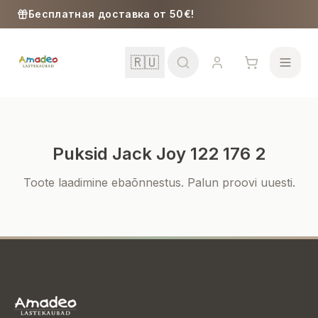
Skip to content
Бесплатная доставка от 50€!
🇷🇺
Puksid Jack Joy 122 176 2
Школа
Toote laadimine ebaõnnestus. Palun proovi uuesti.
Девочки
Мальчики
Малыши