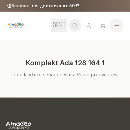
Skip to content
Бесплатная доставка от 50€!
🇷🇺
Komplekt Ada 128 164 1
Школа
Toote laadimine ebaõnnestus. Palun proovi uuesti.
Девочки
Мальчики
Малыши