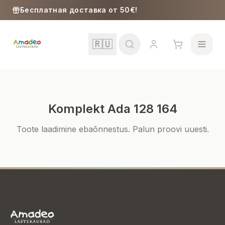
Skip to content
Бесплатная доставка от 50€!
🇷🇺
Komplekt Ada 128 164
Школа
Toote laadimine ebaõnnestus. Palun proovi uuesti.
Девочки
Мальчики
Малыши