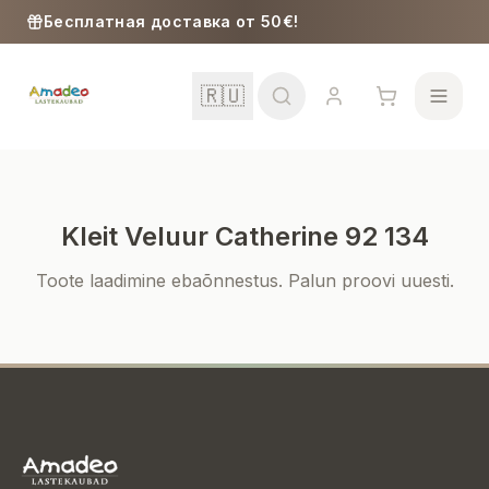
Skip to content
Бесплатная доставка от 50€!
🇷🇺
Kleit Veluur Catherine 92 134
Школа
Toote laadimine ebaõnnestus. Palun proovi uuesti.
Девочки
Мальчики
Малыши