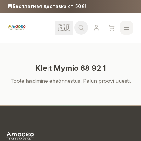
Skip to content
Бесплатная доставка от 50€!
🇷🇺
Kleit Mymio 68 92 1
Школа
Toote laadimine ebaõnnestus. Palun proovi uuesti.
Девочки
Мальчики
Малыши