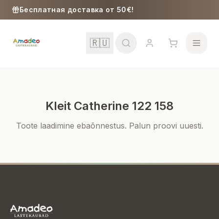
Skip to content
Бесплатная доставка от 50€!
🇷🇺
Kleit Catherine 122 158
Школа
Toote laadimine ebaõnnestus. Palun proovi uuesti.
Девочки
Мальчики
Малыши