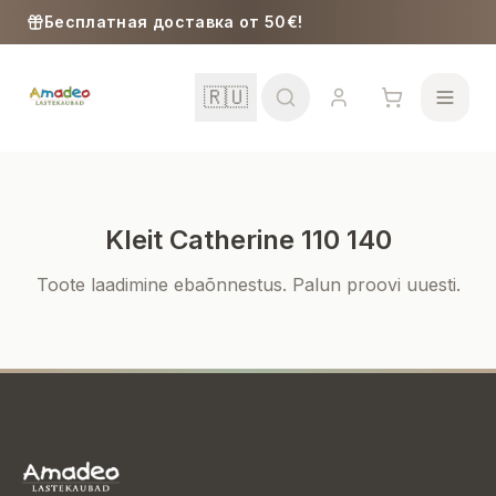
Skip to content
Бесплатная доставка от 50€!
🇷🇺
Kleit Catherine 110 140
Школа
Toote laadimine ebaõnnestus. Palun proovi uuesti.
Девочки
Мальчики
Малыши