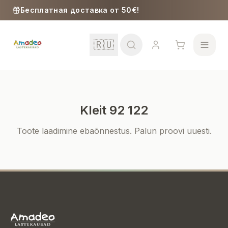
Skip to content
Бесплатная доставка от 50€!
🇷🇺
Kleit 92 122
Школа
Toote laadimine ebaõnnestus. Palun proovi uuesti.
Девочки
Мальчики
Малыши