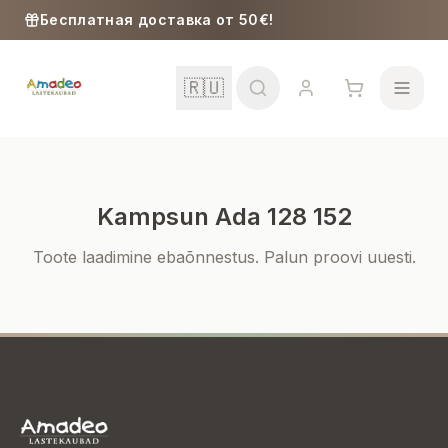
Skip to content
Бесплатная доставка от 50€!
🇷🇺
Kampsun Ada 128 152
Школа
Toote laadimine ebaõnnestus. Palun proovi uuesti.
Девочки
Мальчики
Малыши