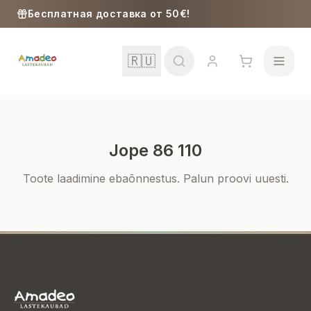
Skip to content
Бесплатная доставка от 50€!
🇷🇺
Jope 86 110
Школа
Toote laadimine ebaõnnestus. Palun proovi uuesti.
Девочки
Мальчики
Малыши