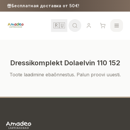
Skip to content
Бесплатная доставка от 50€!
🇷🇺
Dressikomplekt Dolaelvin 110 152
Школа
Toote laadimine ebaõnnestus. Palun proovi uuesti.
Девочки
Мальчики
Малыши