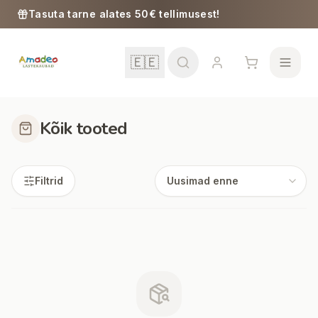
Skip to content
Tasuta tarne alates 50€ tellimusest!
🇪🇪
Kõik tooted
Kool
Filtrid
Tüdrukud
Poisid
Beebitarbed