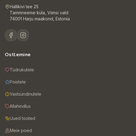
Hallikivi tee 25
Tammneeme küla, Viimsi vald
74001 Harju maakond, Estonia
Ostlemine
Tüdrukutele
Poistele
Vastsündinutele
Allahindlus
Uued tooted
Meie poed