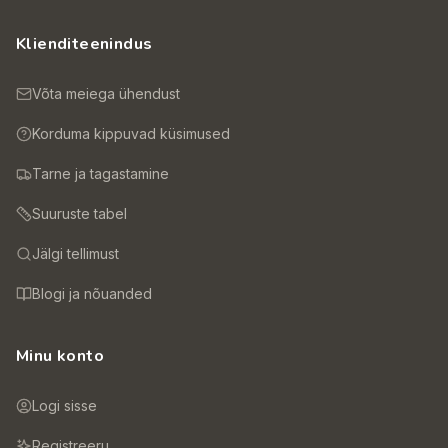
Klienditeenindus
Võta meiega ühendust
Korduma kippuvad küsimused
Tarne ja tagastamine
Suuruste tabel
Jälgi tellimust
Blogi ja nõuanded
Minu konto
Logi sisse
Registreeru