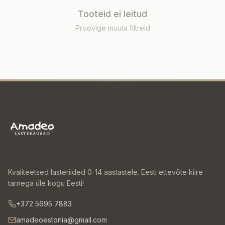
Tooteid ei leitud
Proovige muuta filtreid
Kvaliteetsed lasteriided 0-14 aastastele. Eesti ettevõte kiire
tarnega üle kogu Eesti!
+372 5695 7883
amadeoestonia@gmail.com