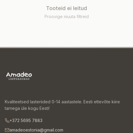
Tooteid ei leitud
Proovige muuta filtreid
Kvaliteetsed lasteriided 0-14 aastastele. Eesti ettevõte kiire
tarnega üle kogu Eesti!
+372 5695 7883
amadeoestonia@gmail.com