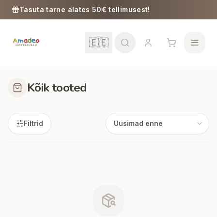
Skip to content
Tasuta tarne alates 50€ tellimusest!
🇪🇪
Kõik tooted
Kool
Filtrid
Tüdrukud
Poisid
Beebitarbed