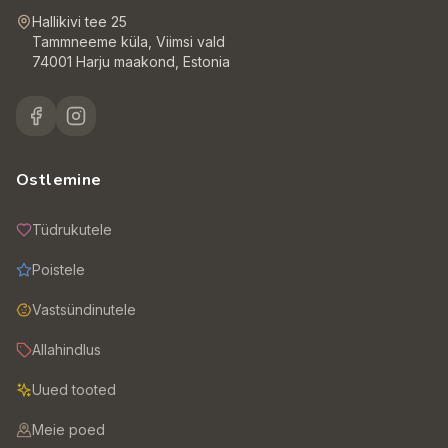
Hallikivi tee 25
Tammneeme küla, Viimsi vald
74001 Harju maakond, Estonia
Ostlemine
Tüdrukutele
Poistele
Vastsündinutele
Allahindlus
Uued tooted
Meie poed