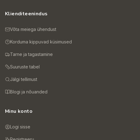
Klienditeenindus
Võta meiega ühendust
Korduma kippuvad küsimused
Tarne ja tagastamine
Suuruste tabel
Jälgi tellimust
Blogi ja nõuanded
Minu konto
Logi sisse
Registreeru