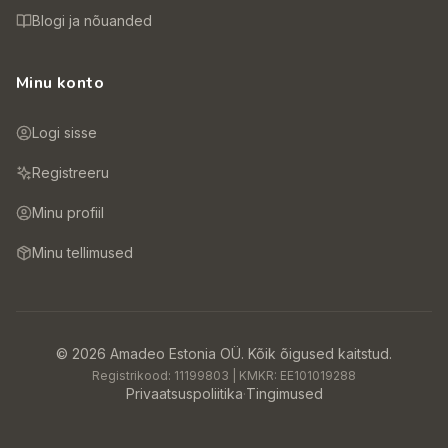
Blogi ja nõuanded
Minu konto
Logi sisse
Registreeru
Minu profiil
Minu tellimused
©
2026
Amadeo Estonia OÜ.
Kõik õigused kaitstud.
Registrikood:
11199803
| KMKR:
EE101019288
Privaatsuspoliitika
·
Tingimused