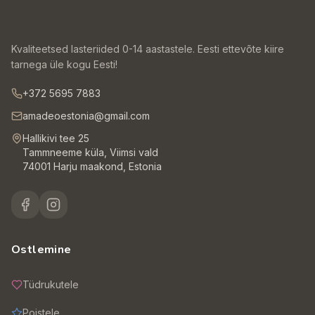
Kvaliteetsed lasteriided 0-14 aastastele. Eesti ettevõte kiire
tarnega üle kogu Eesti!
+372 5695 7883
amadeoestonia@gmail.com
Hallikivi tee 25
Tammneeme küla, Viimsi vald
74001 Harju maakond, Estonia
Ostlemine
Tüdrukutele
Poistele