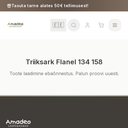
Skip to content
Tasuta tarne alates 50€ tellimusest!
🇪🇪
Triiksark Flanel 134 158
Kool
Toote laadimine ebaõnnestus. Palun proovi uuesti.
Tüdrukud
Poisid
Beebitarbed