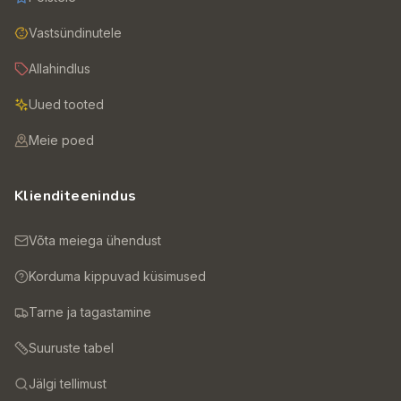
Vastsündinutele
Allahindlus
Uued tooted
Meie poed
Klienditeenindus
Võta meiega ühendust
Korduma kippuvad küsimused
Tarne ja tagastamine
Suuruste tabel
Jälgi tellimust