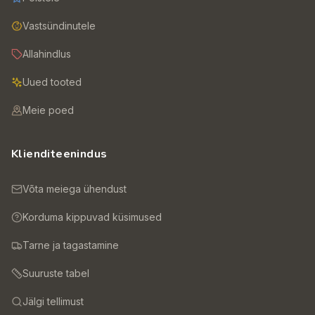
Vastsündinutele
Allahindlus
Uued tooted
Meie poed
Klienditeenindus
Võta meiega ühendust
Korduma kippuvad küsimused
Tarne ja tagastamine
Suuruste tabel
Jälgi tellimust