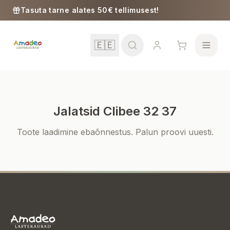
Skip to content
Tasuta tarne alates 50€ tellimusest!
🇪🇪
Jalatsid Clibee 32 37
Kool
Toote laadimine ebaõnnestus. Palun proovi uuesti.
Tüdrukud
Poisid
Beebitarbed