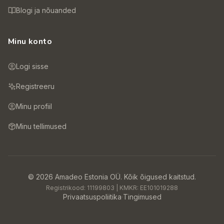
Blogi ja nõuanded
Minu konto
Logi sisse
Registreeru
Minu profiil
Minu tellimused
©
2026
Amadeo Estonia OÜ.
Kõik õigused kaitstud.
Registrikood:
11199803
| KMKR:
EE101019288
Privaatsuspoliitika
·
Tingimused