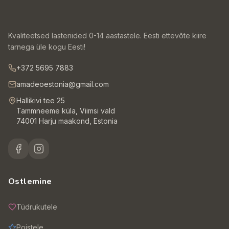
Kvaliteetsed lasteriided 0-14 aastastele. Eesti ettevõte kiire
tarnega üle kogu Eesti!
+372 5695 7883
amadeoestonia@gmail.com
Hallikivi tee 25
Tammneeme küla, Viimsi vald
74001 Harju maakond, Estonia
Ostlemine
Tüdrukutele
Poistele